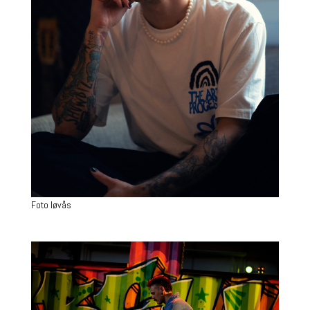
Foto løvås